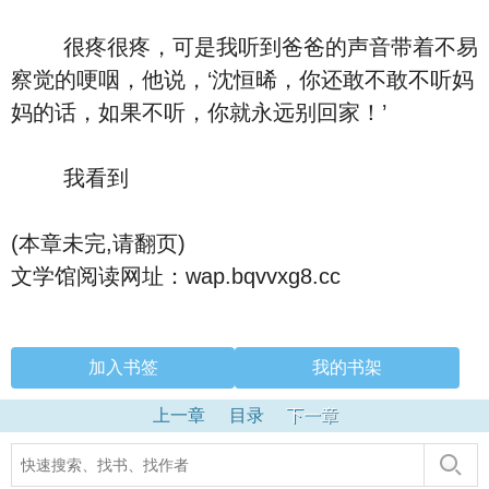
很疼很疼，可是我听到爸爸的声音带着不易
察觉的哽咽，他说，‘沈恒晞，你还敢不敢不听妈
妈的话，如果不听，你就永远别回家！’
我看到
(本章未完,请翻页)
文学馆阅读网址：wap.bqvvxg8.cc
加入书签
我的书架
上一章
目录
下一章