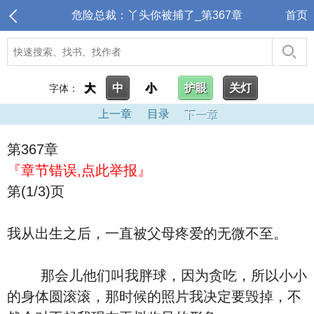
危险总裁：丫头你被捕了_第367章
首页
大
中
小
护眼
关灯
字体：
上一章
目录
下一章
第367章
『章节错误,点此举报』
第(1/3)页
我从出生之后，一直被父母疼爱的无微不至。
那会儿他们叫我胖球，因为贪吃，所以小小
的身体圆滚滚，那时候的照片我决定要毁掉，不