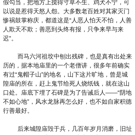
假勾当，把地方上搅得寸草不生、鸡犬不宁，可
以说是惹得天怒人怨。大多数老百姓对其家灭门
惨祸鼓掌称庆，都道这是“人恶人怕天不怕，人善
人欺天不欺；善恶到头终有报，只争来早与来
迟”。
而马六河祖坟中刨出残碑，也是真有出处来
历的，据本地庙里的一个老僧讲，很多年前确实
有过“鬼帽子山”的地名，山下这片旷地，曾是城
隍庙的所在，赶上鬼节给死人烧纸钱，就在这山
口处。庙底下埋了石碑是为了告诫后人——“阴地
不如心地”，风水龙脉再怎么好，也不如自家积德
行善最好。
后来城隍庙毁于兵，几百年岁月消磨，旧址