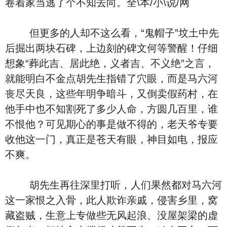
卷着家当逃了个不知去向。全\本/小\说/网
但更多的人却不这么看，“鬼帽子”坟土中先
后掘出两块石碑，上边刻的碑文何等警醒！仔细
想象“葬此吉、居此绝，义者吉、不义绝”之言，
就能明白不金点胡先生指错了穴眼，而是马六河
丧尽天良，这些年明争暗斗，又倒卖假药村，在
他手中也不知割死了多少人命，方圆几百里，谁
不恨他？可见期心的事是做不得的，老天爷专要
收他这一门，真正是苍天有眼，神目如电，报应
不爽。
胡先生再往深里打听，人们果然都对马六河
这一家恨之入骨，此人欺诈亲戚，侵害乡里，窝
藏盗贼，生意上专做些无风起浪、没屋架梁的虚