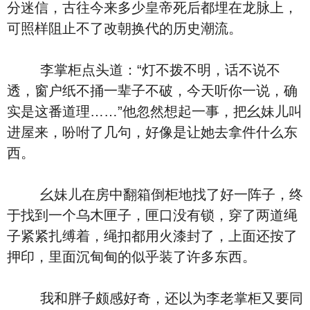
分迷信，古往今来多少皇帝死后都埋在龙脉上，
可照样阻止不了改朝换代的历史潮流。
李掌柜点头道：“灯不拨不明，话不说不
透，窗户纸不捅一辈子不破，今天听你一说，确
实是这番道理……”他忽然想起一事，把幺妹儿叫
进屋来，吩咐了几句，好像是让她去拿件什么东
西。
幺妹儿在房中翻箱倒柜地找了好一阵子，终
于找到一个乌木匣子，匣口没有锁，穿了两道绳
子紧紧扎缚着，绳扣都用火漆封了，上面还按了
押印，里面沉甸甸的似乎装了许多东西。
我和胖子颇感好奇，还以为李老掌柜又要同