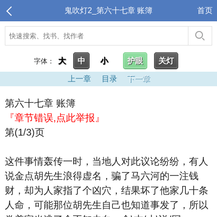
鬼吹灯2_第六十七章 账簿
首页
大
中
小
护眼
关灯
字体：
上一章
目录
下一章
第六十七章 账簿
『章节错误,点此举报』
第(1/3)页
这件事情轰传一时，当地人对此议论纷纷，有人
说金点胡先生浪得虚名，骗了马六河的一注钱
财，却为人家指了个凶穴，结果坏了他家几十条
人命，可能那位胡先生自己也知道事发了，所以