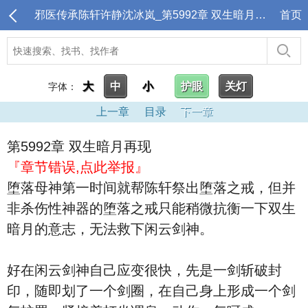
邪医传承陈轩许静沈冰岚_第5992章 双生暗月再现
首页
大
中
小
护眼
关灯
字体：
上一章
目录
下一章
第5992章 双生暗月再现
『章节错误,点此举报』
堕落母神第一时间就帮陈轩祭出堕落之戒，但并
非杀伤性神器的堕落之戒只能稍微抗衡一下双生
暗月的意志，无法救下闲云剑神。
好在闲云剑神自己应变很快，先是一剑斩破封
印，随即划了一个剑圈，在自己身上形成一个剑