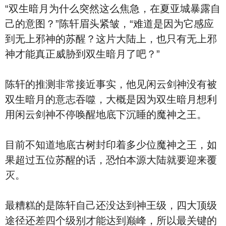
“双生暗月为什么突然这么焦急，在夏亚城暴露自
己的意图？”陈轩眉头紧皱，“难道是因为它感应
到无上邪神的苏醒？这片大陆上，也只有无上邪
神才能真正威胁到双生暗月了吧？”
陈轩的推测非常接近事实，他见闲云剑神没有被
双生暗月的意志吞噬，大概是因为双生暗月想利
用闲云剑神不停唤醒地底下沉睡的魔神之王。
目前不知道地底古树封印着多少位魔神之王，如
果超过五位苏醒的话，恐怕本源大陆就要迎来覆
灭。
最糟糕的是陈轩自己还没达到神王级，四大顶级
途径还差四个级别才能达到巅峰，所以最关键的