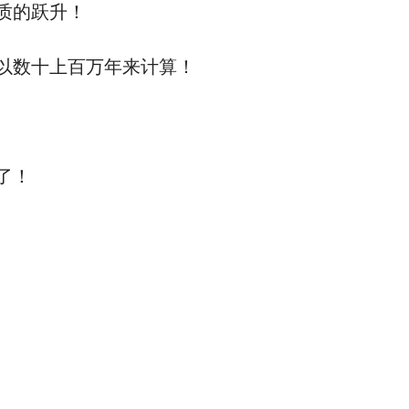
质的跃升！
以数十上百万年来计算！
了！