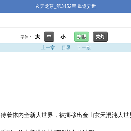
玄天龙尊_第3452章 重返异世
大
中
小
护眼
关灯
字体：
上一章
目录
下一章
待着体内全新大世界，被挪移出金山玄天混沌大世