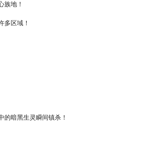
心族地！
许多区域！
中的暗黑生灵瞬间镇杀！