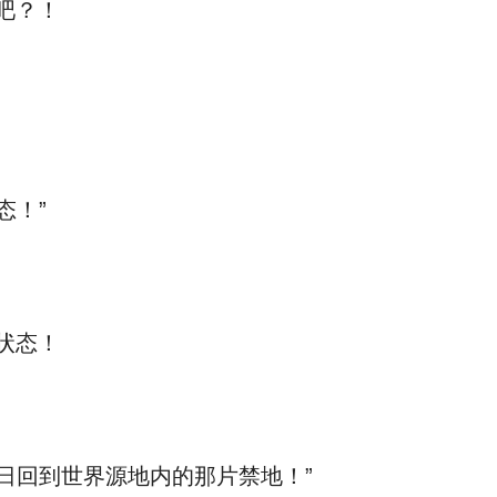
吧？！
态！”
状态！
日回到世界源地内的那片禁地！”