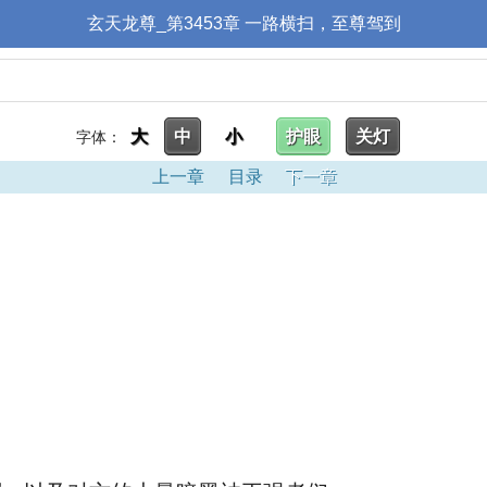
玄天龙尊_第3453章 一路横扫，至尊驾到
大
中
小
护眼
关灯
字体：
上一章
目录
下一章