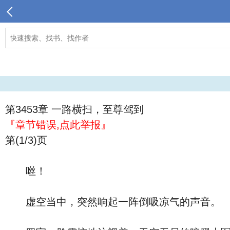
第3453章 一路横扫，至尊驾到
『章节错误,点此举报』
第(1/3)页
咝！
虚空当中，突然响起一阵倒吸凉气的声音。